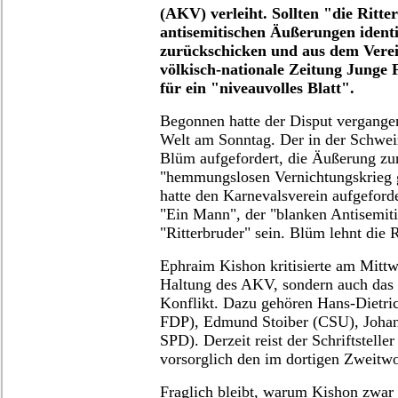
(AKV) verleiht. Sollten "die Ritt
antisemitischen Äußerungen identi
zurückschicken und aus dem Verei
völkisch-nationale Zeitung Junge Fr
für ein "niveauvolles Blatt".
Begonnen hatte der Disput vergange
Welt am Sonntag. Der in der Schweiz
Blüm aufgefordert, die Äußerung zu
"hemmungslosen Vernichtungskrieg g
hatte den Karnevalsverein aufgeford
"Ein Mann", der "blanken Antisemiti
"Ritterbruder" sein. Blüm lehnt die 
Ephraim Kishon kritisierte am Mittw
Haltung des AKV, sondern auch das
Konflikt. Dazu gehören Hans-Dietri
FDP), Edmund Stoiber (CSU), Johan
SPD). Derzeit reist der Schriftstelle
vorsorglich den im dortigen Zweitwo
Fraglich bleibt, warum Kishon zwar 