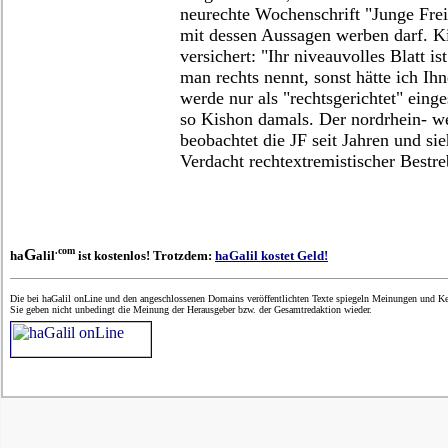
neurechte Wochenschrift "Junge Fre
mit dessen Aussagen werben darf. K
versichert: "Ihr niveauvolles Blatt is
man rechts nennt, sonst hätte ich Ih
werde nur als "rechtsgerichtet" einges
so Kishon damals. Der nordrhein- we
beobachtet die JF seit Jahren und si
Verdacht rechtextremistischer Bestr
.com
G
ha
alil
ist kostenlos! Trotzdem:
haGalil kostet Geld!
Die bei haGalil onLine und den angeschlossenen Domains veröffentlichten Texte spiegeln Meinungen und Ken
Sie geben nicht unbedingt die Meinung der Herausgeber bzw. der Gesamtredaktion wieder.