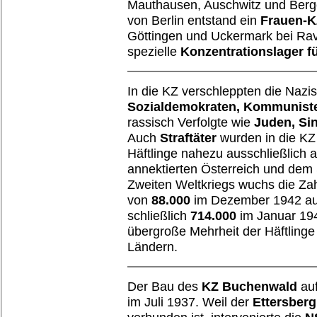
Mauthausen, Auschwitz und Berge
von Berlin entstand ein
Frauen-K
Göttingen und Uckermark bei Rav
spezielle
Konzentrationslager f
In die KZ verschleppten die Naz
Sozialdemokraten, Kommuniste
rassisch Verfolgte wie
Juden, Si
Auch
Straftäter
wurden in die KZ
Häftlinge nahezu ausschließlich
annektierten Österreich und dem
Zweiten Weltkriegs wuchs die Zah
von
88.000
im Dezember 1942 a
schließlich
714.000
im Januar 194
übergroße Mehrheit der Häftling
Ländern.
Der Bau des
KZ Buchenwald
auf
im Juli 1937. Weil der
Ettersberg