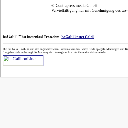
© Contrapress media GmbH
Vervielfältigung nur mit Genehmigung des taz-
.com
G
ha
alil
ist kostenlos! Trotzdem:
haGalil kostet Geld!
Die bei haGalil onLine und den angeschlossenen Domains veröffentlichten Texte spiegeln Meinungen und Ken
Sie geben nicht unbedingt die Meinung der Herausgeber bzw. der Gesamtredaktion wieder.