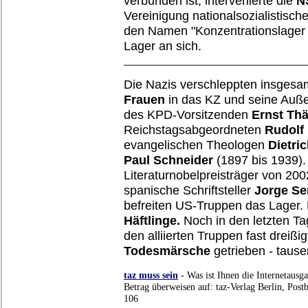
verbunden ist, intervenierte die
N
Vereinigung nationalsozialistischer
den Namen "Konzentrationslager 
Lager an sich.
Die Nazis verschleppten insges
Frauen
in das KZ und seine Auße
des KPD-Vorsitzenden
Ernst Th
Reichstagsabgeordneten
Rudolf 
evangelischen Theologen
Dietri
Paul Schneider
(1897 bis 1939).
Literaturnobelpreisträger von 20
spanische Schriftsteller
Jorge S
befreiten US-Truppen das Lager. 
Häftlinge.
Noch in den letzten Ta
den alliierten Truppen fast dreißi
Todesmärsche
getrieben - taus
taz muss sein
- Was ist Ihnen die Internetausga
Betrag überweisen auf: taz-Verlag Berlin, Pos
106