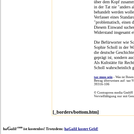
über dem Kopf zusamme
in der Tat nie "anders 
behandelt werden wolle
Verfasser eines Standar
"problematisch, einen d
Diesem Einwand suchen 
Widerstand insgesamt e
Die Befürworter wie Sc
Sophie Scholl in der Wa
die deutsche Geschicht
geprägt ist, sondern au
Als Kultstätte für Rech
Scholl wahrscheinlich g
taz muss sein
- Was ist Ihnen
Betrag überweisen auf: taz-
39316-106
© Contrapress media GmbH
Vervielfältigung nur mit Ge
[_borders/bottom.htm]
.com
G
ha
alil
ist kostenlos! Trotzdem:
haGalil kostet Geld!