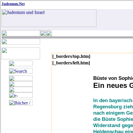
Judentum.Net
[_borders/top.htm]
[_borders/left.htm]
Büste von Sophie
Ein neues G
In den bayerisc
Regensburg zieht
nach einigem Ge
die Büste Sophie
Widerstand gegen
Heldenschau ein