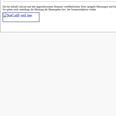
Die bei haGalil onLine und den angeschlossenen Domains veröffentlichten Texte spiegeln Meinungen und Ken
Sie geben nicht unbedingt die Meinung der Herausgeber bzw. der Gesamtredaktion wieder.