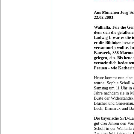
Aus München
Jörg Sc
22.02.2003
Walhalla. Für die Ge
dem sich die gefalle
Ludwig I. war es die 
er die Bildnisse hera
versammeln wollte. I
Bauwerk, 358 Marmor
gelegen, ein. Bis heu
vermeintlich bedeuten
Frauen - wie Kathari
Heute kommt nun eine 
wurde: Sophie Scholl 
Samstag um 11 Uhr in d
Jahre nachdem sie in M
Büste der Widerstandsk
Blücher und Gneisenau,
Bach, Bismarck und Ba
Die bayerische SPD-Lan
gut drei Jahren den Vor
Scholl in der Walhalla 
Zweiten Weltkrieg der 