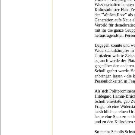
Wissenschaften beraten 
Kultusminister Hans Ze
der "Weißen Rose" als e
Generation aufs Neue al
Vorbild für demokrati
mit ihr die ganze Grup
herausragendsten Persön
Dagegen konnte und wol
Widerstandskämpfer in d
Trotzdem wehrte Zehetm
es, auch werde der Pla
gegenüber den anderen
Scholl geehrt werde. Sc
anbringen lassen - die 
Persönlichkeiten in Frag
Als sich Politprominen
Hildegard Hamm-Brüche
Scholl einsetzte, gab Z
Frage, ob eine Widerst
tatsächlich an einen Ort
heute eine Spur zu nati
und zu den Kultstätten 
So meint Scholls Schwe