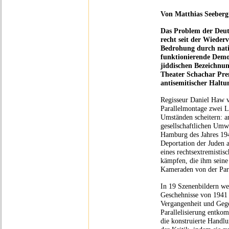
Von Matthias Seeberg
Das Problem der Deut
recht seit der Wiederv
Bedrohung durch natio
funktionierende Demo
jiddischen Bezeichnun
Theater Schachar Prem
antisemitischer Halt
Regisseur Daniel Haw v
Parallelmontage zwei Li
Umständen scheitern: a
gesellschaftlichen Umw
Hamburg des Jahres 194
Deportation der Juden a
eines rechtsextremistis
kämpfen, die ihm seine
Kameraden von der Parte
In 19 Szenenbildern wer
Geschehnisse von 1941 
Vergangenheit und Gegen
Parallelisierung entkom
die konstruierte Handlu