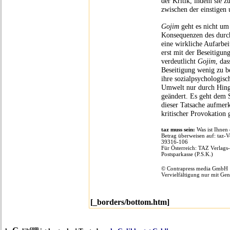
der Kritik, indem sie 
zwischen der einstigen u
Gojim
geht es nicht um
Konsequenzen des durch
eine wirkliche Aufarbe
erst mit der Beseitigun
verdeutlicht
Gojim
, da
Beseitigung wenig zu be
ihre sozialpsychologis
Umwelt nur durch Hinga
geändert. Es geht dem 
dieser Tatsache aufmer
kritischer Provokation 
taz muss sein:
Was ist Ihnen 
Betrag überweisen auf: taz-
39316-106
Für Österreich: TAZ Verlags
Postsparkasse (P.S.K.)
© Contrapress media GmbH
Vervielfältigung nur mit Ge
[_borders/bottom.htm]
.com