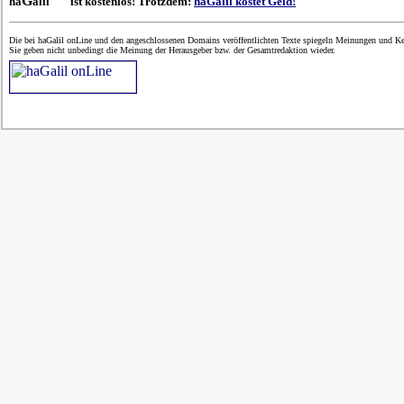
G
ha
alil
ist kostenlos! Trotzdem:
haGalil kostet Geld!
Die bei haGalil onLine und den angeschlossenen Domains veröffentlichten Texte spiegeln Meinungen und Ken
Sie geben nicht unbedingt die Meinung der Herausgeber bzw. der Gesamtredaktion wieder.