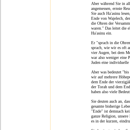
Aber während Sie in all 
angemessen, ernste Reue
Sie auch Ha'asinu lese
Ende von Wajelech, der
die Ohren der Versammlu
waren." Das leitet die 
Ha'asinu ein.
Er "sprach in die Ohre
sprach, wie wir es oft
vier Augen, bei dem Mo
war also weniger eine P
Juden eine individuelle
Aber was bedeutet "bis
wir auf mehrere Höhep
dem Ende der vierzigj
der Torah und dem Ende
haben also viele Bedeu
Sie deuten auch an, das
gesamte bisherige Lebe
"Ende" ist demnach kein
ganze Religion, unsere
es in der kurzen, eindr