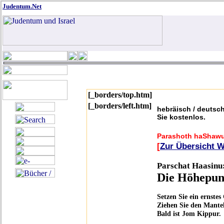
Judentum.Net
[_borders/top.htm]
[_borders/left.htm]
hebräisch / deutsc
Sie kostenlos.
Parashoth haShaw
[
Zur Übersicht 
Parschat Haasinu
Die Höhepun
Setzen Sie ein ernstes
Ziehen Sie den Mantel
Bald ist Jom Kippur.