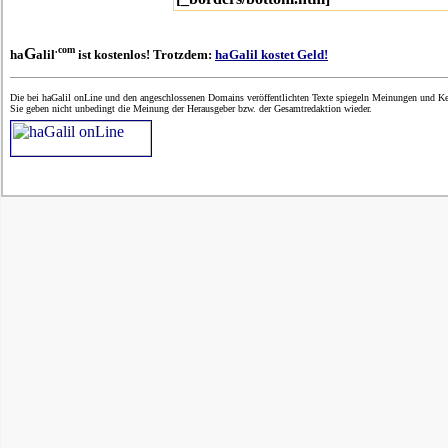
.com
G
ha
alil
ist kostenlos! Trotzdem:
haGalil kostet Geld!
Die bei haGalil onLine und den angeschlossenen Domains veröffentlichten Texte spiegeln Meinungen und Ken
Sie geben nicht unbedingt die Meinung der Herausgeber bzw. der Gesamtredaktion wieder.