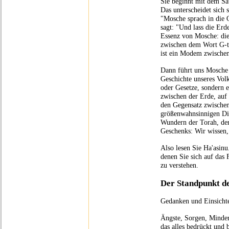
Sie beginnt mit dem Sa
Das unterscheidet sich
"Mosche sprach in die O
sagt: "Und lass die Erd
Essenz von Mosche: di
zwischen dem Wort G-t
ist ein Modem zwische
Dann führt uns Mosche
Geschichte unseres Vol
oder Gesetze, sondern e
zwischen der Erde, auf
den Gegensatz zwischen
größenwahnsinnigen Dik
Wundern der Torah, der
Geschenks: Wir wissen,
Also lesen Sie Ha'asinu
denen Sie sich auf das 
zu verstehen.
Der Standpunkt d
Gedanken und Einsicht
Ängste, Sorgen, Minder
das alles bedrückt und b