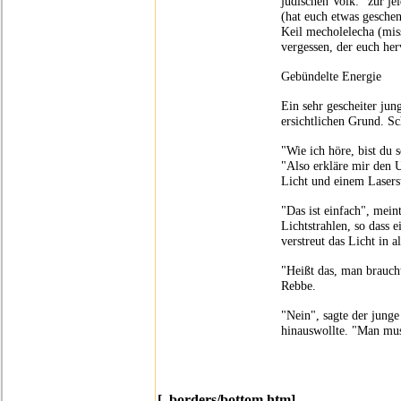
jüdischen Volk: "zur je
(hat euch etwas geschen
Keil mecholelecha (mis
vergessen, der euch her
Gebündelte Energie
Ein sehr gescheiter ju
ersichtlichen Grund. S
"Wie ich höre, bist du 
"Also erkläre mir den U
Licht und einem Lasers
"Das ist einfach", mein
Lichtstrahlen, so dass e
verstreut das Licht in a
"Heißt das, man braucht
Rebbe.
"Nein", sagte der jung
hinauswollte. "Man mus
"
Im Palast des Köni
[_borders/bottom.htm]