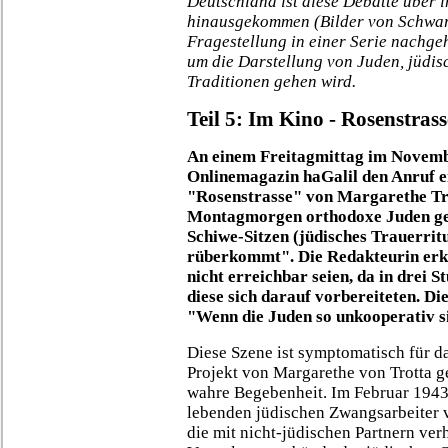
Deutschland ist diese Debatte über 
hinausgekommen (Bilder von Schwarz
Fragestellung in einer Serie nachge
um die Darstellung von Juden, jüdi
Traditionen gehen wird.
Teil 5:
Im Kino - Rosenstrass
An einem Freitagmittag im Novembe
Onlinemagazin haGalil den Anruf e
"Rosenstrasse" von Margarethe T
Montagmorgen orthodoxe Juden geb
Schiwe-Sitzen (jüdisches Trauerritu
rüberkommt". Die Redakteurin erkl
nicht erreichbar seien, da in drei 
diese sich darauf vorbereiteten. Di
"Wenn die Juden so unkooperativ si
Diese Szene ist symptomatisch für d
Projekt von Margarethe von Trotta ge
wahre Begebenheit. Im Februar 1943 
lebenden jüdischen Zwangsarbeiter v
die mit nicht-jüdischen Partnern verh