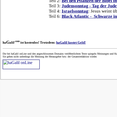
Teil 2:
Bei den Pflanzen der Bibel 
Teil 3:
Judensonntag - Tag der Jude
Teil 4:
Israelsonntag
: Jesus weint ü
Teil 6:
Black Atlantic - Schwarze i
.com
G
ha
alil
ist kostenlos! Trotzdem:
haGalil kostet Geld!
Die bei haGalil onLine und den angeschlossenen Domains veröffentlichten Texte spiegeln Meinungen und Ken
Sie geben nicht unbedingt die Meinung der Herausgeber bzw. der Gesamtredaktion wieder.