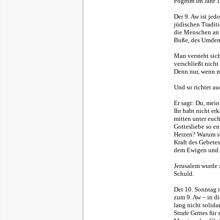
Pogrom im Jahr 1
Der 9. Aw ist jed
jüdischen Tradit
die Menschen an 
Buße, des Umden
Man versteht sic
verschließt nicht
Denn nur, wenn m
Und so richtet au
Er sagt: Du, mei
Ihr habt nicht er
mitten unter euch
Gottesliebe so e
Herzen? Warum ste
Kraft des Gebete
dem Ewigen und e
Jerusalem wurde z
Schuld.
Der 10. Sonntag n
zum 9. Aw – in di
lang nicht solida
Strafe Gottes für