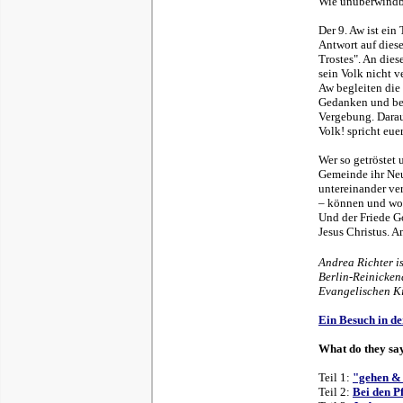
Wie unüberwindba
Der 9. Aw ist ein
Antwort auf dies
Trostes". An die
sein Volk nicht v
Aw begleiten die
Gedanken und beke
Vergebung. Darauf
Volk! spricht euer
Wer so getröstet 
Gemeinde ihr Neu
untereinander ve
– können und wol
Und der Friede Go
Jesus Christus. A
Andrea Richter i
Berlin-Reinicken
Evangelischen K
Ein Besuch in de
What do they sa
Teil 1:
"gehen & 
Teil 2:
Bei den P