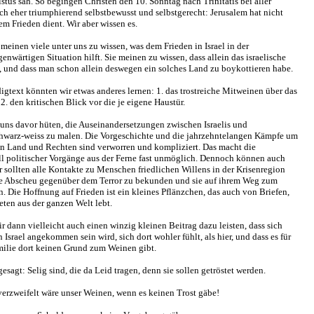
stus sah. So begingen Christen den 10. Sonntag nach Trinitatis bei aller
ch eher triumphierend selbstbewusst und selbstgerecht: Jerusalem hat nicht
em Frieden dient. Wir aber wissen es.
einen viele unter uns zu wissen, was dem Frieden in Israel in der
nwärtigen Situation hilft. Sie meinen zu wissen, dass allein das israelische
t, und dass man schon allein deswegen ein solches Land zu boykottieren habe.
gtext könnten wir etwas anderes lernen: 1. das trostreiche Mitweinen über das
2. den kritischen Blick vor die je eigene Haustür.
uns davor hüten, die Auseinandersetzungen zwischen Israelis und
chwarz-weiss zu malen. Die Vorgeschichte und die jahrzehntelangen Kämpfe um
on Land und Rechten sind verworren und kompliziert. Das macht die
l politischer Vorgänge aus der Ferne fast unmöglich. Dennoch können auch
r sollten alle Kontakte zu Menschen friedlichen Willens in der Krisenregion
e Abscheu gegenüber dem Terror zu bekunden und sie auf ihrem Weg zum
. Die Hoffnung auf Frieden ist ein kleines Pflänzchen, das auch von Briefen,
ten aus der ganzen Welt lebt.
 dann vielleicht auch einen winzig kleinen Beitrag dazu leisten, dass sich
n Israel angekommen sein wird, sich dort wohler fühlt, als hier, und dass es für
milie dort keinen Grund zum Weinen gibt.
gesagt: Selig sind, die da Leid tragen, denn sie sollen getröstet werden.
verzweifelt wäre unser Weinen, wenn es keinen Trost gäbe!