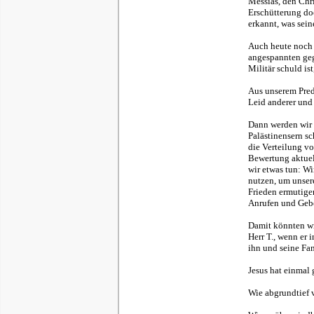
Messias, den Chri
Erschütterung do
erkannt, was sein
Auch heute noch m
angespannten gege
Militär schuld is
Aus unserem Predi
Leid anderer und 
Dann werden wir 
Palästinensern s
die Verteilung v
Bewertung aktuel
wir etwas tun: Wi
nutzen, um unser
Frieden ermutigen
Anrufen und Gebe
Damit könnten wir
Herr T., wenn er i
ihn und seine Fa
Jesus hat einmal 
Wie abgrundtief 