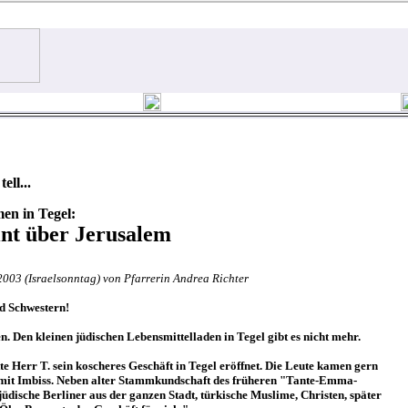
ell...
en in Tegel:
int über Jerusalem
2003 (Israelsonntag) von Pfarrerin Andrea Richter
d Schwestern!
n. Den kleinen jüdischen Lebensmittelladen in Tegel gibt es nicht mehr.
e Herr T. sein koscheres Geschäft in Tegel eröffnet. Die Leute kamen gern
 mit Imbiss. Neben alter Stammkundschaft des früheren "Tante-Emma-
dische Berliner aus der ganzen Stadt, türkische Muslime, Christen, später