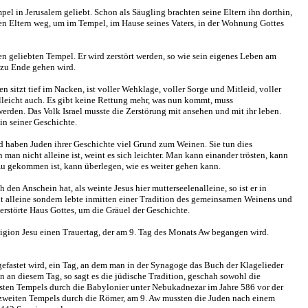
pel in Jerusalem geliebt. Schon als Säugling brachten seine Eltern ihn dorthin,
inen Eltern weg, um im Tempel, im Hause seines Vaters, in der Wohnung Gottes
n geliebten Tempel. Er wird zerstört werden, so wie sein eigenes Leben am
zu Ende gehen wird.
n sitzt tief im Nacken, ist voller Wehklage, voller Sorge und Mitleid, voller
lleicht auch. Es gibt keine Rettung mehr, was nun kommt, muss
rden. Das Volk Israel musste die Zerstörung mit ansehen und mit ihr leben.
in seiner Geschichte.
d haben Juden ihrer Geschichte viel Grund zum Weinen. Sie tun dies
an nicht alleine ist, weint es sich leichter. Man kann einander trösten, kann
azu gekommen ist, kann überlegen, wie es weiter gehen kann.
 den Anschein hat, als weinte Jesus hier mutterseelenalleine, so ist er in
ht alleine sondern lebte inmitten einer Tradition des gemeinsamen Weinens und
rstörte Haus Gottes, um die Gräuel der Geschichte.
ligion Jesu einen Trauertag, der am 9. Tag des Monats Aw begangen wird.
gefastet wird, ein Tag, an dem man in der Synagoge das Buch der Klagelieder
n an diesem Tag, so sagt es die jüdische Tradition, geschah sowohl die
rsten Tempels durch die Babylonier unter Nebukadnezar im Jahre 586 vor der
s zweiten Tempels durch die Römer, am 9. Aw mussten die Juden nach einem