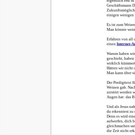
eigentlich erst in
Geschäftsmann Dr
Zukunftsmöglichk
einigen wenigen 
Es ist zum Wein
Man könnte weine
Erfahren von all 
einen
Internet-A
Warum haben wir 
geschieht, haben 
wirklich kümmer
Hätten wir nicht 
Man kann über si
Der Predigttext f
Weinen gab. Nach
zerstört worden w
Augen hat: das Bi
Und als Jesus na
du erkenntest zu 
Denn es wird ein
aufwerfen, dich 
gleichmachen samt
die Zeit nicht er