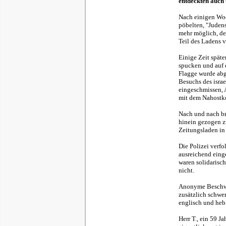
entdeckten auch 
Nach einigen Wo
pöbelten, "Judens
mehr möglich, den
Teil des Ladens v
Einige Zeit spät
spucken und auf d
Flagge wurde abg
Besuchs des isra
eingeschmissen, 
mit dem Nahostko
Nach und nach br
hinein gezogen z
Zeitungsladen in
Die Polizei verfol
ausreichend eing
waren solidarisch
nicht.
Anonyme Beschwer
zusätzlich schwer
englisch und hebr
Herr T., ein 59 J