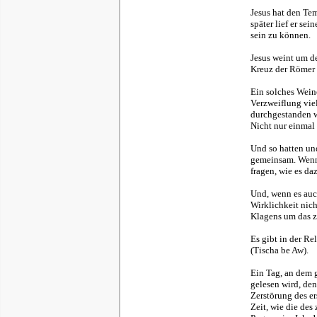
Jesus hat den Tem
später lief er se
sein zu können.
Jesus weint um de
Kreuz der Römer 
Ein solches Weine
Verzweiflung vie
durchgestanden we
Nicht nur einmal 
Und so hatten un
gemeinsam. Wenn m
fragen, wie es d
Und, wenn es auch
Wirklichkeit nic
Klagens um das ze
Es gibt in der Re
(Tischa be Aw).
Ein Tag, an dem 
gelesen wird, den
Zerstörung des e
Zeit, wie die de