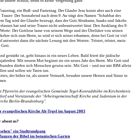
r unsere Schuld, wenn es keine Vergebung gäbe.
 Trauertag, ein Buß- und Fastentag. Der Glaube Jesu kennt aber auch eine
e Trauer: Der Sonnabend nach dem 9. Aw trägt den Namen "Schabbat des
sem Tag wird der Glaube bezeugt, dass der Gott Abrahams, Isaaks und Jakobs
erlassen hat und seine Trauer nicht unbeantwortet lässt. Den Ausklang des 9.
 Worte: Der Gottlose lasse von seinem Wege und der Übeltäter von seinen
hre sich zum Herrn, so wird er sich seiner erbarmen, denn bei Gott ist viel
 antwortet dann die nächste Lesung mit den Worten: Tröstet, tröstet, mein
 Gott.
und gestärkt ist, geht hinaus in ein neues Leben. Bald feiert die jüdische
jahrsfest. Mit neuem Mut beginnt sie ein neues Jahr des Herrn. Mit Gott und
rbunden dürfen sich Menschen gewiss sein: Mit Gott – und nur mit IHM allein
len und sollen wir Taten tun.
ttes, der höher ist, als unsere Vernunft, bewahre unsere Herzen und Sinne in
men.
st Pfarrerin der evangelischen Gemeinde Tegel-Konradshöhe im Kirchenkreis
dorf und Vorsitzende der "Arbeitsgemeinschaft Kirche und Judentum in der
irche Berlin-Brandenburg".
r evangelischen Kirche Alt-Tegel im August 2003
y about us?
sehen" ein Stadtrundgang
flanzen der Bibel im botanischen Garten