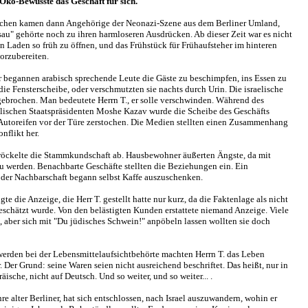
Öko-Bewusste das Geschäft für sich."
chen kamen dann Angehörige der Neonazi-Szene aus dem Berliner Umland,
au" gehörte noch zu ihren harmloseren Ausdrücken. Ab dieser Zeit war es nicht
 Laden so früh zu öffnen, und das Frühstück für Frühaufsteher im hinteren
orzubereiten.
er begannen arabisch sprechende Leute die Gäste zu beschimpfen, ins Essen zu
ie Fensterscheibe, oder verschmutzten sie nachts durch Urin. Die israelische
ebrochen. Man bedeutete Herrn T., er solle verschwinden. Während des
elischen Staatspräsidenten Moshe Kazav wurde die Scheibe des Geschäfts
Autoreifen vor der Türe zerstochen. Die Medien stellten einen Zusammenhang
nflikt her.
öckelte die Stammkundschaft ab. Hausbewohner äußerten Ängste, da mit
u werden. Benachbarte Geschäfte stellten die Beziehungen ein. Ein
 der Nachbarschaft begann selbst Kaffe auszuschenken.
gte die Anzeige, die Herr T. gestellt hatte nur kurz, da die Faktenlage als nicht
eschätzt wurde. Von den belästigten Kunden erstattete niemand Anzeige. Viele
, aber sich mit "Du jüdisches Schwein!" anpöbeln lassen wollten sie doch
den bei der Lebensmittelaufsichtbehörte machten Herrn T. das Leben
. Der Grund: seine Waren seien nicht ausreichend beschriftet. Das heißt, nur in
äische, nicht auf Deutsch. Und so weiter, und so weiter... .
ahre alter Berliner, hat sich entschlossen, nach Israel auszuwandern, wohin er