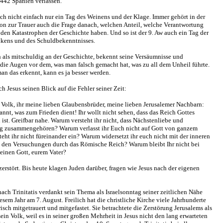
442 Spanien verlassen.
och nicht einfach nur ein Tag des Weinens und der Klage. Immer gehört in der
ion zur Trauer auch die Frage danach, welchen Anteil, welche Verantwortung
den Katastrophen der Geschichte haben. Und so ist der 9. Aw auch ein Tag der
kens und des Schuldbekenntnisses.
h als mitschuldig an der Geschichte, bekennt seine Versäumnisse und
 die Augen vor dem, was man falsch gemacht hat, was zu all dem Unheil führte.
an das erkennt, kann es ja besser werden.
ch Jesus seinen Blick auf die Fehler seiner Zeit:
n Volk, ihr meine lieben Glaubensbrüder, meine lieben Jerusalemer Nachbarn:
kannt, was zum Frieden dient! Ihr wollt nicht sehen, dass das Reich Gottes
 ist. Greifbar nahe. Warum versteht ihr nicht, dass Nächstenliebe und
ng zusammengehören? Warum verlasst ihr Euch nicht auf Gott von ganzem
ht ihr nicht füreinander ein? Warum widersetzt ihr euch nicht mit der inneren
s den Versuchungen durch das Römische Reich? Warum bleibt Ihr nicht bei
inen Gott, eurem Vater?
erstört. Bis heute klagen Juden darüber, fragen wie Jesus nach der eigenen
ach Trinitatis verdankt sein Thema als Israelsonntag seiner zeitlichen Nähe
esem Jahr am 7. August. Freilich hat die christliche Kirche viele Jahrhunderte
risch mitgetrauert und mitgefastet. Sie betrachtete die Zerstörung Jerusalems als
 sein Volk, weil es in seiner großen Mehrheit in Jesus nicht den lang erwarteten