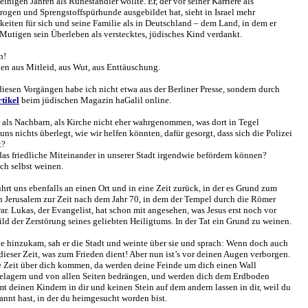
 einigen Jahren als Ruheständler wollte. Er, der vor seiner Karriere als
ogen und Sprengstoffspürhunde ausgebildet hat, sieht in Israel mehr
eiten für sich und seine Familie als in Deutschland – dem Land, in dem er
Mutigen sein Überleben als verstecktes, jüdisches Kind verdankt.
en!
n aus Mitleid, aus Wut, aus Enttäuschung.
diesen Vorgängen habe ich nicht etwa aus der Berliner Presse, sondern durch
rtikel
beim jüdischen Magazin haGalil online.
als Nachbarn, als Kirche nicht eher wahrgenommen, was dort in Tegel
uns nichts überlegt, wie wir helfen könnten, dafür gesorgt, dass sich die Polizei
t?
das friedliche Miteinander in unserer Stadt irgendwie befördern können?
ch selbst weinen.
ührt uns ebenfalls an einen Ort und in eine Zeit zurück, in der es Grund zum
 Jerusalem zur Zeit nach dem Jahr 70, in dem der Tempel durch die Römer
ar. Lukas, der Evangelist, hat schon mit angesehen, was Jesus erst noch vor
ld der Zerstörung seines geliebten Heiligtums. In der Tat ein Grund zu weinen.
he hinzukam, sah er die Stadt und weinte über sie und sprach: Wenn doch auch
dieser Zeit, was zum Frieden dient! Aber nun ist’s vor deinen Augen verborgen.
e Zeit über dich kommen, da werden deine Feinde um dich einen Wall
belagern und von allen Seiten bedrängen, und werden dich dem Erdboden
 deinen Kindern in dir und keinen Stein auf dem andern lassen in dir, weil du
kannt hast, in der du heimgesucht worden bist.